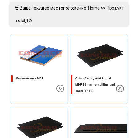
Ваше текущее местоположение:
Home
>>
Продукт
>>
МДФ
Меламин слот MDF
China factory Anti-fungal
MDF 18 mm hot sellling and
cheap price