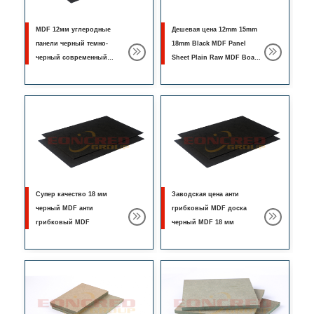
MDF 12мм углеродные
Дешевая цена 12mm 15mm
панели черный темно-
18mm Black MDF Panel
черный современный
Sheet Plain Raw MDF Board
крытый анти-грибковый
anti fungal MDF
MDF
Супер качество 18 мм
Заводская цена анти
черный MDF анти
грибковый MDF доска
грибковый MDF
черный MDF 18 мм