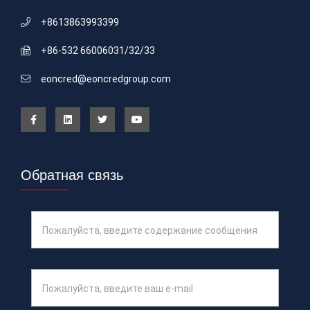
+8613863993399
+86-532 66006031/32/33
eoncred@eoncredgroup.com
Обратная связь