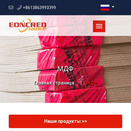
+8613863993399
МДФ
Главная страница
МДФ
Наши продукты >>