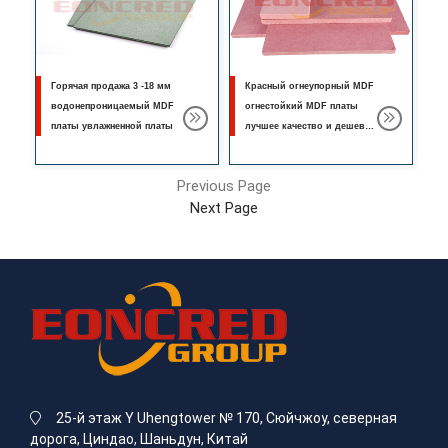
Горячая продажа 3 -18 мм
Красный огнеупорный MDF
водонепроницаемый MDF
огнестойкий MDF платы
платы увлажненной платы
лучшее качество и дешевая
цена
Previous Page
Next Page
25-й этаж Y Uhengtower № 170, Сюйчжоу, северная
дорога, Циндао, Шаньдун, Китай