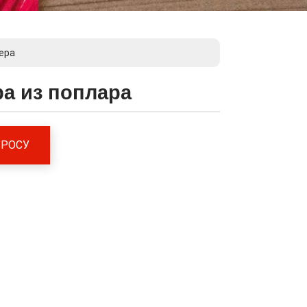
ера
а из поплара
ПРОСУ