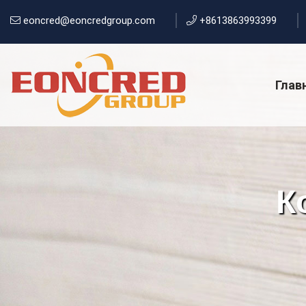
eoncred@eoncredgroup.com
+8613863993399
Глав
К