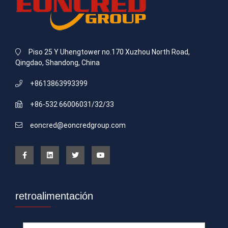
Piso 25 Y Uhengtower no.170 Xuzhou North Road,
Qingdao, Shandong, China
+8613863993399
+86-532 66006031/32/33
eoncred@eoncredgroup.com
retroalimentación