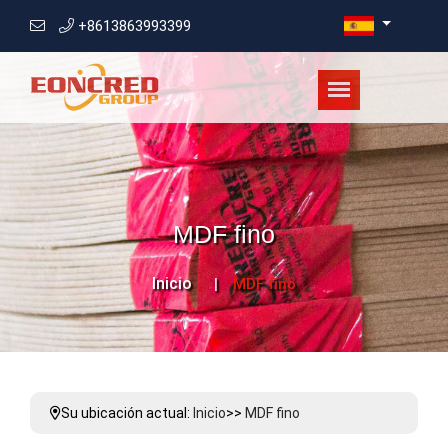
+8613863993399
MDF fino
Inicio
MDF fino
Su ubicación actual:
Inicio
>>
MDF fino