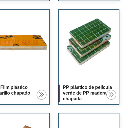
ina doble
cocina de doble cara
ded_copy
Film plástico
PP plástico de película
rillo chapado
verde de PP madera
chapada