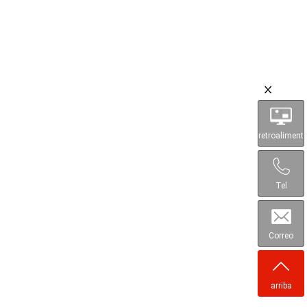
retroaliment
ación
Tel
Correo
electrónico
arriba