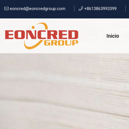
eoncred@eoncredgroup.com
+8613863993399
Inicio