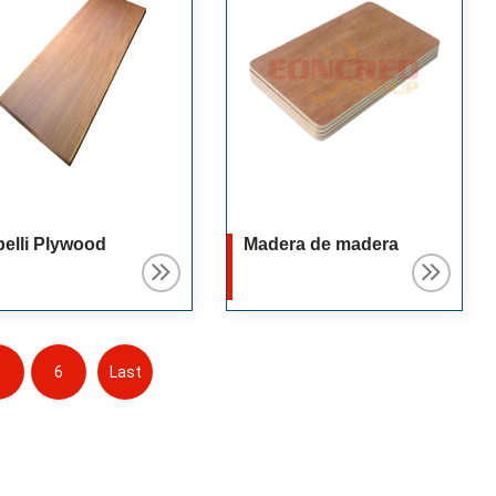
elli Plywood
Madera de madera
5
6
Last
Page