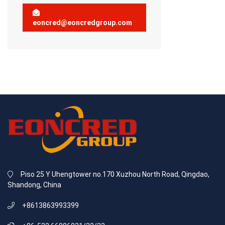
eoncred@eoncredgroup.com
Piso 25 Y Uhengtower no.170 Xuzhou North Road, Qingdao,
Shandong, China
+8613863993399