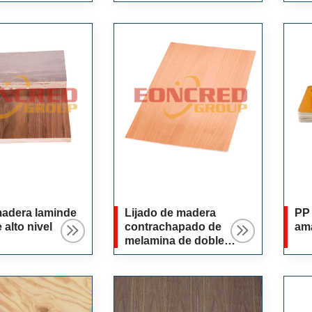
dad
coc
Si
madera laminde
Lijado de madera
PP 
alto nivel
contrachapado de
ama
melamina de doble
lado