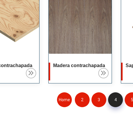
contrachapada
Madera contrachapada
Sap
Home
2
3
4
Page