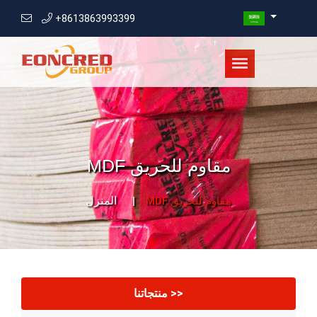
+8613863993399
MDF مقاوم للحريق
المنزل
MDF مقاوم للحريق
منتجاتنا >>