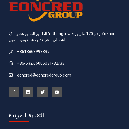
الطابق السابع عشر Y Uhengtower رقم 170 طريق Xuzhou
الشمالي، تشينغداو، شاندونغ، الصين
+8613863993399
+86-532 66006031/32/33
eoncred@eoncredgroup.com
التغذية المرتدة