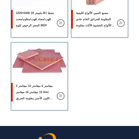
مصنع الصين الألواح الليفية
1220×2440 18 مليمتر B1 مثبط
المقاومة للحرائق الخام عادي
للهب/مضاد للهب/مقاوم/محدد
الألواح الخشبية الأثاث مقاومة
السعر الرخيص للوح MDF
للحريق MDF.
3 ميغامتر 6 ميغامتر 12 ميغامتر
15 ميغامتر 16 ميغامتر Hmr
اللون الأحمر مقاومة الحريق
Rated MDF Board for
Decorg.